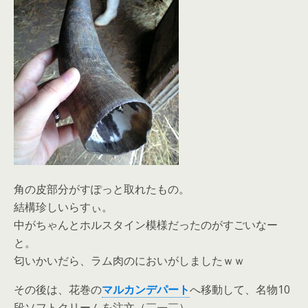
角の皮部分がすぽっと取れたもの。
結構珍しいらすぃ。
中がちゃんとホルスタイン模様だったのがすごいなー
と。
匂いかいだら、ラム肉のにおいがしましたｗｗ
その後は、花巻の
マルカンデパート
へ移動して、名物10
段ソフトクリームを注文（￣￢￣）