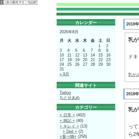
カレンダー
2018
2026年8月
乳が
月
火
水
木
金
土
日
1
2
3
4
5
6
7
8
9
10
11
12
13
14
15
16
ドキ
17
18
19
20
21
22
23
24
25
26
27
28
29
30
31
« 9月
乳が
関連サイト
Twilog
2018
ちとせあめ
カテゴリー
乳が
+ 日常 +
(402)
+ 雑記 +
(40)
って
+ キレイ +
(13)
+ Diet +
(2)
ら2
+食べ物+
(258)