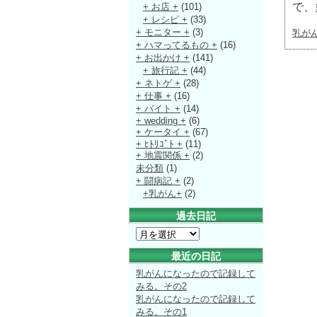
で、
+ お店 +
(101)
+ レシピ +
(33)
+ モニター +
(3)
乳が
+ ハマってるもの +
(16)
+ お出かけ +
(141)
+ 旅行記 +
(44)
+ ネトゲ +
(28)
+ 仕事 +
(16)
+ バイト +
(14)
+ wedding +
(6)
+ ケータイ +
(67)
+ ﾋﾄﾘｺﾞﾄ +
(11)
+ 地震関係 +
(2)
未分類
(1)
+ 闘病記 +
(2)
+乳がん+
(2)
過去日記
最近の日記
乳がんになったので記録して
みる。その2
乳がんになったので記録して
みる。その1