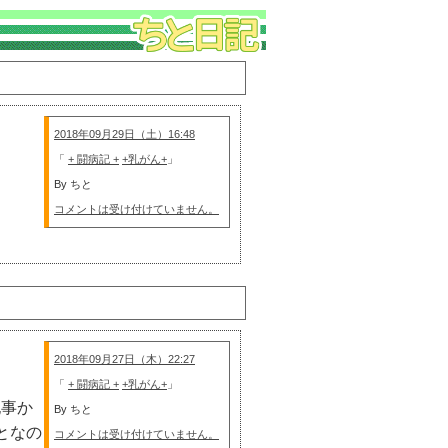
2018年09月29日（土）16:48
「
+ 闘病記 +
+乳がん+
」
By ちと
コメントは受け付けていません。
2018年09月27日（木）22:27
「
+ 闘病記 +
+乳がん+
」
記事か
By ちと
となの
コメントは受け付けていません。