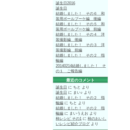
誕生日2016
誕生日
結婚しました！ その６ 和
装用ボールブーケ編 後編
結婚しました！ その５ 和
装用ボールブーケ編 前編
結婚しました！ その４ 洋
装撮影編 後編
結婚しました！ その３ 洋
装撮影編 前編
結婚しました！ その２ 指
輪編
20140214結婚しました！ そ
の１ ご報告編
最近のコメント
誕生日
に
ちと
より
誕生日
に
まい♪
より
結婚しました！ その２ 指
輪編
に
ちと
より
結婚しました！ その２ 指
輪編
に
まいうえお
より
柿レシピ その1
に
柿のおいし
いレシピ紹介ブログ
より