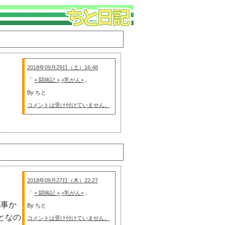
2018年09月29日（土）16:48
「
+ 闘病記 +
+乳がん+
」
By ちと
コメントは受け付けていません。
2018年09月27日（木）22:27
「
+ 闘病記 +
+乳がん+
」
記事か
By ちと
となの
コメントは受け付けていません。