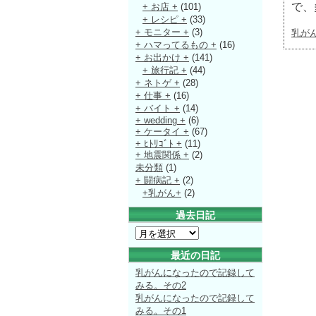
で、
+ お店 +
(101)
+ レシピ +
(33)
+ モニター +
(3)
乳が
+ ハマってるもの +
(16)
+ お出かけ +
(141)
+ 旅行記 +
(44)
+ ネトゲ +
(28)
+ 仕事 +
(16)
+ バイト +
(14)
+ wedding +
(6)
+ ケータイ +
(67)
+ ﾋﾄﾘｺﾞﾄ +
(11)
+ 地震関係 +
(2)
未分類
(1)
+ 闘病記 +
(2)
+乳がん+
(2)
過去日記
最近の日記
乳がんになったので記録して
みる。その2
乳がんになったので記録して
みる。その1