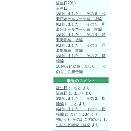
誕生日2016
誕生日
結婚しました！ その６ 和
装用ボールブーケ編 後編
結婚しました！ その５ 和
装用ボールブーケ編 前編
結婚しました！ その４ 洋
装撮影編 後編
結婚しました！ その３ 洋
装撮影編 前編
結婚しました！ その２ 指
輪編
20140214結婚しました！ そ
の１ ご報告編
最近のコメント
誕生日
に
ちと
より
誕生日
に
まい♪
より
結婚しました！ その２ 指
輪編
に
ちと
より
結婚しました！ その２ 指
輪編
に
まいうえお
より
柿レシピ その1
に
柿のおいし
いレシピ紹介ブログ
より