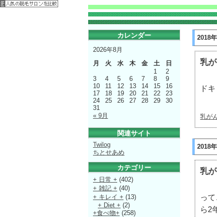
カレンダー
2018
2026年8月
乳が
月
火
水
木
金
土
日
1
2
3
4
5
6
7
8
9
10
11
12
13
14
15
16
ドキ
17
18
19
20
21
22
23
24
25
26
27
28
29
30
31
« 9月
乳が
関連サイト
Twilog
2018
ちとせあめ
カテゴリー
乳が
+ 日常 +
(402)
+ 雑記 +
(40)
って
+ キレイ +
(13)
+ Diet +
(2)
ら2
+食べ物+
(258)