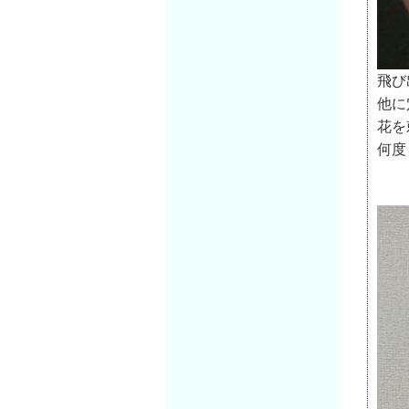
飛び
他に
花を
何度