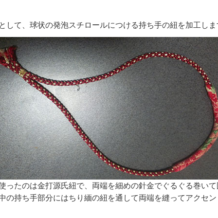
として、球状の発泡スチロールにつける持ち手の紐を加工しま
使ったのは金打源氏紐で、両端を細めの針金でぐるぐる巻いて
中の持ち手部分にはちり緬の紐を通して両端を縫ってアクセン