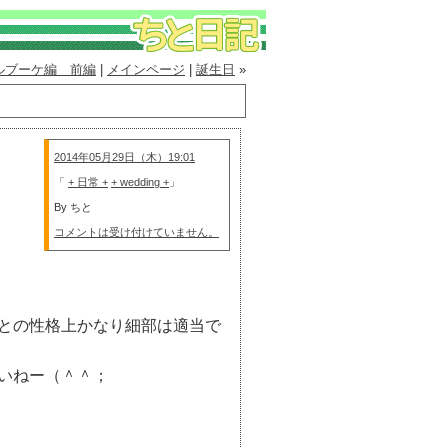
ルブーケ編 前編
|
メインページ
|
誕生日
»
2014年05月29日（木）19:01
「
+ 日常 +
+ wedding +
」
By ちと
コメントは受け付けていません。
との性格上かなり細部は適当で
いねー（＾＾；