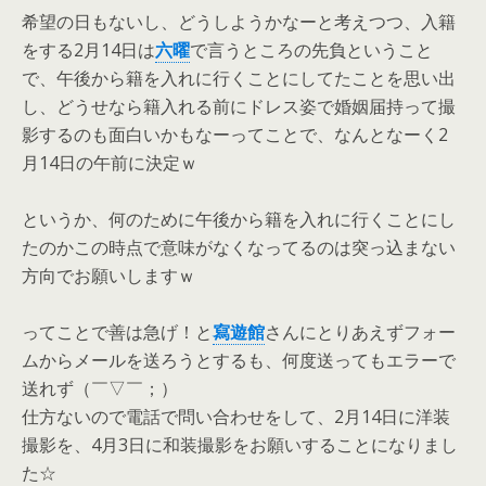
希望の日もないし、どうしようかなーと考えつつ、入籍
をする2月14日は
六曜
で言うところの先負ということ
で、午後から籍を入れに行くことにしてたことを思い出
し、どうせなら籍入れる前にドレス姿で婚姻届持って撮
影するのも面白いかもなーってことで、なんとなーく2
月14日の午前に決定ｗ
というか、何のために午後から籍を入れに行くことにし
たのかこの時点で意味がなくなってるのは突っ込まない
方向でお願いしますｗ
ってことで善は急げ！と
寫遊館
さんにとりあえずフォー
ムからメールを送ろうとするも、何度送ってもエラーで
送れず（￣▽￣；）
仕方ないので電話で問い合わせをして、2月14日に洋装
撮影を、4月3日に和装撮影をお願いすることになりまし
た☆