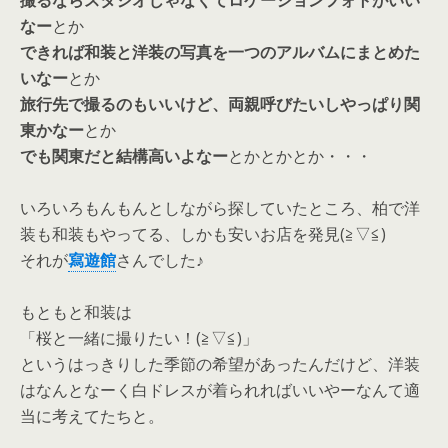
撮るならスタジオじゃなくてロケーションフォトがいい
なー
とか
できれば和装と洋装の写真を一つのアルバムにまとめた
いなー
とか
旅行先で撮るのもいいけど、両親呼びたいしやっぱり関
東かなー
とか
でも関東だと結構高いよなー
とかとかとか・・・
いろいろもんもんとしながら探していたところ、柏で洋
装も和装もやってる、しかも安いお店を発見(≧▽≦)
それが
寫遊館
さんでした♪
もともと和装は
「桜と一緒に撮りたい！(≧▽≦)」
というはっきりした季節の希望があったんだけど、洋装
はなんとなーく白ドレスが着られればいいやーなんて適
当に考えてたちと。