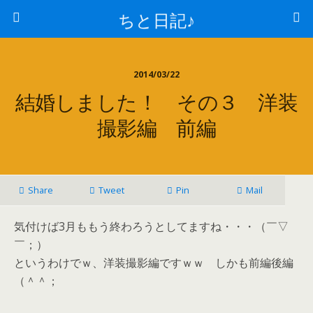
ちと日記♪
2014/03/22
結婚しました！ その３ 洋装
撮影編 前編
Share
Tweet
Pin
Mail
気付けば3月ももう終わろうとしてますね・・・（￣▽
￣；）
というわけでｗ、洋装撮影編ですｗｗ しかも前編後編
（＾＾；