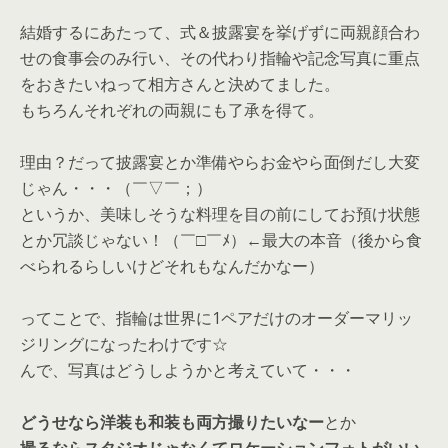
結婚するにあたって、式＆披露宴を挙げずに両親顔合わ
せの食事会のみ行い、その代わり指輪や記念写真に重点
をおきたいねって相方さんと決めてました。
もちろんそれぞれの両親にも了承を得て。
理由？だって披露宴とか準備やらお金やら面倒だし大変
じゃん・・・（￣▽￣；）
というか、美味しそうな料理を目の前にしてお預け状態
とか冗談じゃない！（￣□￣ﾒ）←最大の本音（後から食
べられるらしいけどそれもなんだかなー）
ってことで、指輪は世界に1ペアだけのオーダーマリッ
ジリングになったわけです☆
んで、写真はどうしようかと考えていて・・・
どうせなら洋装も和装も両方撮りたいなー
とか