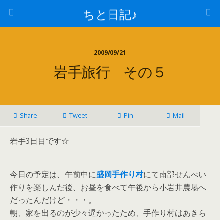
ちと日記♪
2009/09/21
岩手旅行 その５
Share
Tweet
Pin
Mail
岩手3日目です☆
今日の予定は、午前中に
盛岡手作り村
にて南部せんべい
作りを楽しんだ後、お昼を食べて午後から小岩井農場へ
だったんだけど・・・。
朝、家を出るのが少々遅かったため、手作り村はあきら