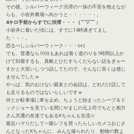
その後、シルバーウィーク渋滞の一抹の不安を抱えなが
らも、小岩井農場へ向かうと・・・・・・。
4キロ手前からすでに渋滞・・・（￣▽￣；
小岩井に着いた頃には、すでに14時過ぎてまし
た・・・。
恐るべしシルバーウィーク・・・orz
でも、普通なら10分もあれば着く道のりを1時間以上か
けて到着するも、真帆とひたすらくだらない話をぎゃー
すかと大笑いしつつ話してたので、そんなに長くは感じ
ませんでしたｗ
やっぱ、気のおけない親友との会話は、どれだけ話して
も足りるものではないらしいですｗ
何とか駐車場に車を止め、ちょうど始まったシープ＆ド
ックショーを見ている間にやまじの元上司でちとと相方
さん共通の友達でもあるKちゃんも合流☆
最近ハマりだして一眼レフを買ったらしいカメコおじさ
んとなったKちゃんに、みんな撮られたり、動物の数よ