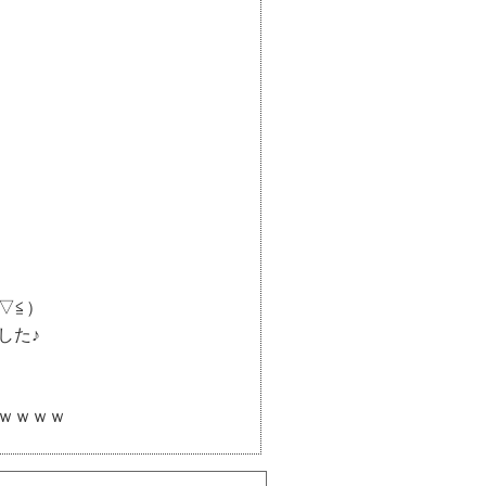
▽≦）
した♪
ｗｗｗｗ