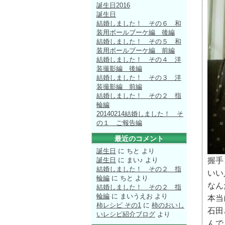
誕生日2016
誕生日
結婚しました！ その６ 和
装用ボールブーケ編 後編
結婚しました！ その５ 和
装用ボールブーケ編 前編
結婚しました！ その４ 洋
装撮影編 後編
結婚しました！ その３ 洋
装撮影編 前編
結婚しました！ その２ 指
輪編
20140214結婚しました！ そ
の１ ご報告編
最近のコメント
誕生日
に
ちと
より
握手
誕生日
に
まい♪
より
結婚しました！ その２ 指
いい
輪編
に
ちと
より
なん
結婚しました！ その２ 指
輪編
に
まいうえお
より
本当
柿レシピ その1
に
柿のおいし
石田
いレシピ紹介ブログ
より
んで