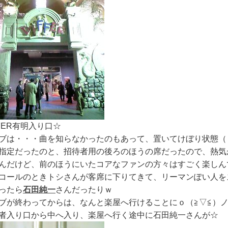
FFER有明入り口☆
ブは・・・曲を知らなかったのもあって、置いてけぼり状態（
指定だったのと、招待者用の後ろのほうの席だったので、熱気
んだけど、前のほうにいたコアなファンの方々はすごく楽しん
コールのときトシさんが客席に下りてきて、リーマンぽい人を
ったら
石田純一
さんだったりｗ
ブが終わってからは、なんと楽屋へ行けることにｏ（≧▽≦）ノ
者入り口から中へ入り、楽屋へ行く途中に石田純一さんが☆