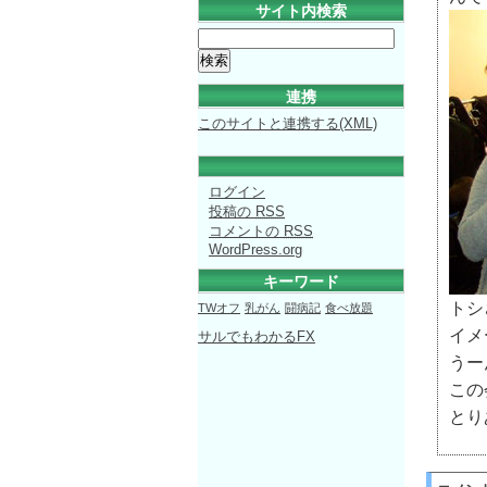
サイト内検索
連携
このサイトと連携する(XML)
ログイン
投稿の
RSS
コメントの
RSS
WordPress.org
キーワード
トシ
TWオフ
乳がん
闘病記
食べ放題
イメ
サルでもわかるFX
うー
この
とり