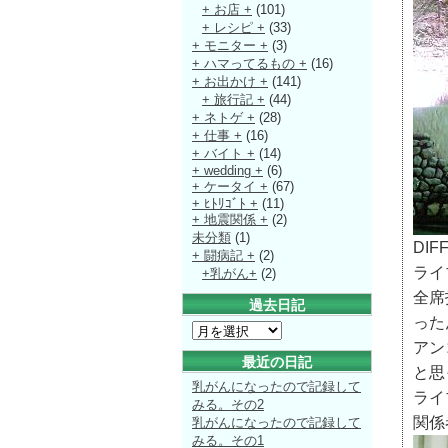
+ お店 +
(101)
+ レシピ +
(33)
+ モニター +
(3)
+ ハマってるもの +
(16)
+ お出かけ +
(141)
+ 旅行記 +
(44)
+ ネトゲ +
(28)
+ 仕事 +
(16)
+ バイト +
(14)
+ wedding +
(6)
+ ケータイ +
(67)
+ ﾋﾄﾘｺﾞﾄ +
(11)
+ 地震関係 +
(2)
未分類
(1)
DI
+ 闘病記 +
(2)
ライ
+乳がん+
(2)
全席
過去日記
った
アン
最近の日記
と思
乳がんになったので記録して
ライ
みる。その2
関係
乳がんになったので記録して
みる。その1