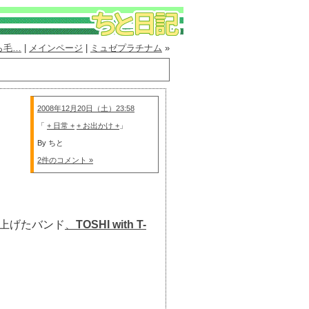
ら毛…
|
メインページ
|
ミュゼプラチナム
»
2008年12月20日（土）23:58
「
+ 日常 +
+ お出かけ +
」
By ちと
2件のコメント »
ち上げたバンド
、
TOSHI with T-