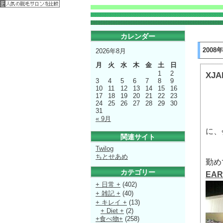
カレンダー
2008
2026年8月
月
火
水
木
金
土
日
1
2
XJ
3
4
5
6
7
8
9
10
11
12
13
14
15
16
17
18
19
20
21
22
23
24
25
26
27
28
29
30
31
« 9月
に、
関連サイト
Twilog
ちとせあめ
勤め
カテゴリー
EAR
+ 日常 +
(402)
+ 雑記 +
(40)
+ キレイ +
(13)
+ Diet +
(2)
+食べ物+
(258)