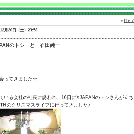
«
目か
年12月20日（土）23:58
APANのトシ と 石田純一
会ってきました☆
ている会社の社長に誘われ、16日にXJAPANのトシさんが立
TH
のクリスマスライブに行ってきました♪