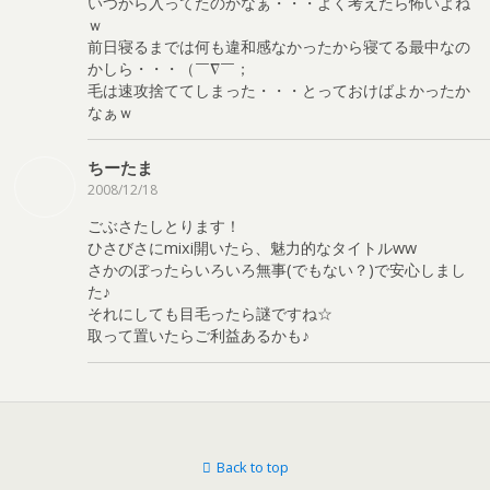
いつから入ってたのかなぁ・・・よく考えたら怖いよね
ｗ
前日寝るまでは何も違和感なかったから寝てる最中なの
かしら・・・（￣∇￣；
毛は速攻捨ててしまった・・・とっておけばよかったか
なぁｗ
ちーたま
2008/12/18
ごぶさたしとります！
ひさびさにmixi開いたら、魅力的なタイトルww
さかのぼったらいろいろ無事(でもない？)で安心しまし
た♪
それにしても目毛ったら謎ですね☆
取って置いたらご利益あるかも♪
Back to top