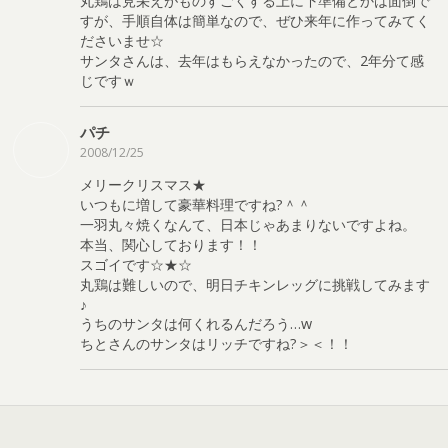
丸鶏は見栄えがものすごくする上に下準備とかは面倒で
すが、手順自体は簡単なので、ぜひ来年に作ってみてく
ださいませ☆
サンタさんは、去年はもらえなかったので、2年分て感
じですｗ
パチ
2008/12/25
メリークリスマス★
いつもに増して豪華料理ですね?＾＾
一羽丸々焼くなんて、日本じゃあまりないですよね。
本当、関心しております！！
スゴイです☆★☆
丸鶏は難しいので、明日チキンレッグに挑戦してみます
♪
うちのサンタは何くれるんだろう…w
ちとさんのサンタはリッチですね?＞＜！！