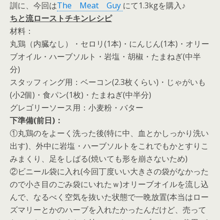
訓に、今回は
The Meat Guy
にて1.3kgを購入♪
ちと流ローストチキンレシピ
材料：
丸鶏（内臓なし）・セロリ(1本)・にんじん(1本)・オリー
ブオイル・ハーブソルト・岩塩・胡椒・たまねぎ(中半
分)
スタッフィング用：ベーコン(2.3枚くらい)・じゃがいも
(小2個)・食パン(1枚)・たまねぎ(中半分)
グレゴリーソース用：小麦粉・バター
下準備(前日)：
①丸鶏のをよーく洗った後(特に中、血とかしっかり洗い
出す)、外中に岩塩・ハーブソルトをこれでもかとすりこ
みまくり、足をしばる(焼いても形を崩さないため)
②ビニール袋に入れ(今回丁度いい大きさの袋がなかった
ので小さ目のごみ袋にいれたｗ)オリーブオイルを流し込
んで、なるべく空気を抜いた状態で一晩放置(本当はロー
ズマリーとかのハーブを入れたかったんだけど、売って