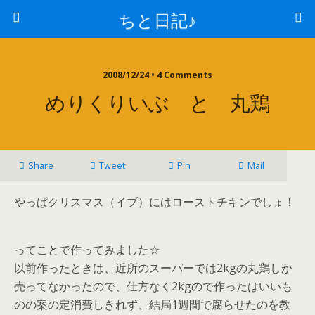
ちと日記♪
2008/12/24 • 4 Comments
めりくりいぶ と 丸鶏
Share
Tweet
Pin
Mail
やっぱクリスマス（イブ）にはローストチキンでしょ！
ってことで作ってみました☆
以前作ったときは、近所のスーパーでは2kgの丸鶏しか
売ってなかったので、仕方なく2kgので作ったはいいも
のの案の定消費しきれず、結局1週間で腐らせたのを教