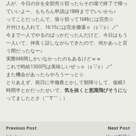
人が、今日の分を全部売り切ったらその場で終了で帰っ
ていいよー、もちろん申請は18時まででいいから♪
ってことだったんで、張り切って16時には完売☆
片付けも入れて、16:15には完全撤退ｏ（≧▽≦）ノ”
今まで一人でやるのばっかだったんだけど、今日はもう
一人いて、仲良く話しながらできたので、何かあっと言
う間だったなー♪
実際6時間しかいなかったのもあるけどｗｗ
これで時給1300円は美味しいぜっｏ（≧▽≦）ノ”
また機会があったらやろうーっと☆
とりあえず、前日に半徹夜とかして朝帰りして、仮眠1
時間半とかだったせいで、
気を抜くと意識飛びそうに
な
ってましたとさ（￣∇￣；）
Previous Post
Next Post