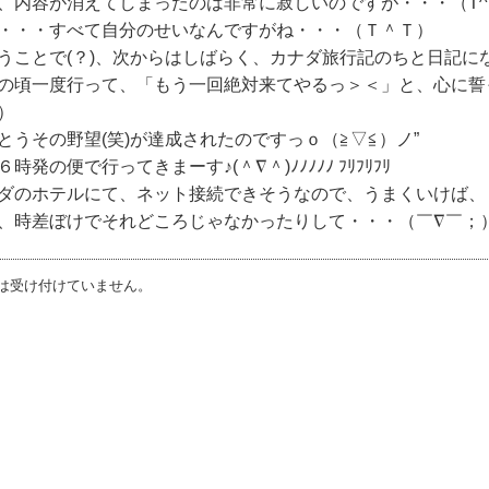
、内容が消えてしまったのは非常に寂しいのですが・・・（T^
・・・すべて自分のせいなんですがね・・・（Ｔ＾Ｔ）
うことで(？)、次からはしばらく、カナダ旅行記のちと日記にな
の頃一度行って、「もう一回絶対来てやるっ＞＜」と、心に誓って
･）
とうその野望(笑)が達成されたのですっｏ（≧▽≦）ノ”
６時発の便で行ってきまーす♪(＾∇＾)ﾉﾉﾉﾉﾉ ﾌﾘﾌﾘﾌﾘ
ダのホテルにて、ネット接続できそうなので、うまくいけば、
、時差ぼけでそれどころじゃなかったりして・・・（￣∇￣；
は受け付けていません。