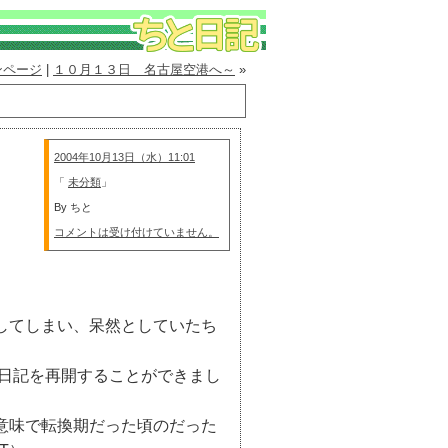
ンページ
|
１０月１３日 名古屋空港へ～
»
2004年10月13日（水）11:01
「
未分類
」
By ちと
コメントは受け付けていません。
してしまい、呆然としていたち
日記を再開することができまし
意味で転換期だった頃のだった