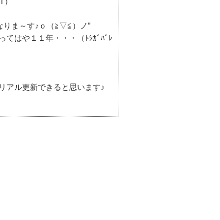
T）
りま～す♪ｏ（≧▽≦）ノ”
はや１１年・・・（ﾄｼｶﾞﾊﾞﾚ
リアル更新できると思います♪
）