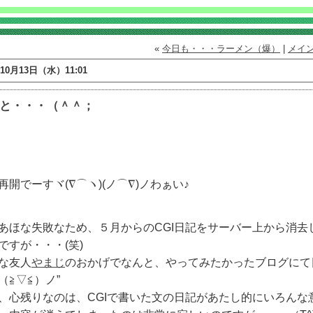
«
今日も・・・ラーメン（爆）
|
メイ
年10月13日（水）11:01
と・・・（＾＾；
再開でーすヾ(∇⌒ヽ)(ノ⌒∇)ノわぁい♪
あほな失敗なため、５月からのCGI日記をサーバー上から消去
ですが・・・(笑)
な友人
やまじ
のおかげでなんと、やってみたかったブログにて
（≧▽≦）ノ”
、心残りなのは、CGIで書いた文の日記があたし的にいろんな