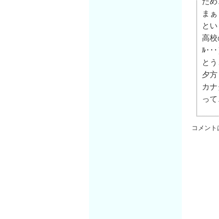
ため
まぁ
とい
高校
ﾙ･･
とう
夕方
カナ
って
コメント