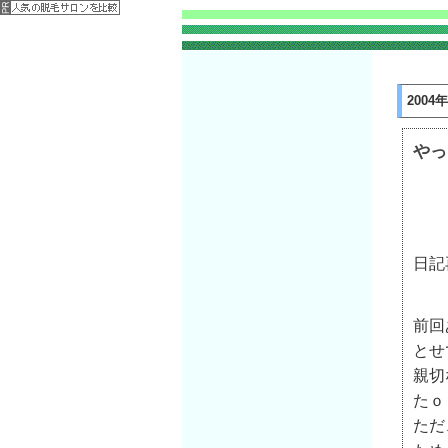
2004
やっ
日記
前回
とせ
親切
たｏ
ただ