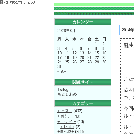
カレンダー
2014
2026年8月
月
火
水
木
金
土
日
1
2
誕生
3
4
5
6
7
8
9
10
11
12
13
14
15
16
17
18
19
20
21
22
23
24
25
26
27
28
29
30
31
« 9月
また
関連サイト
Twilog
歳を
ちとせあめ
つ、
カテゴリー
今回
+ 日常 +
(402)
ル・
+ 雑記 +
(40)
+ キレイ +
(13)
ル・
+ Diet +
(2)
+食べ物+
(258)