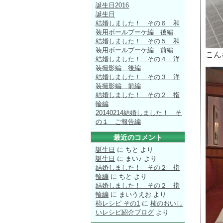
誕生日2016
誕生日
結婚しました！ その６ 和
装用ボールブーケ編 後編
結婚しました！ その５ 和
装用ボールブーケ編 前編
こん
結婚しました！ その４ 洋
装撮影編 後編
結婚しました！ その３ 洋
装撮影編 前編
結婚しました！ その２ 指
輪編
20140214結婚しました！ そ
の１ ご報告編
最近のコメント
誕生日
に
ちと
より
誕生日
に
まい♪
より
結婚しました！ その２ 指
輪編
に
ちと
より
結婚しました！ その２ 指
輪編
に
まいうえお
より
柿レシピ その1
に
柿のおいし
いレシピ紹介ブログ
より