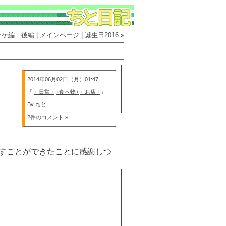
ーケ編 後編
|
メインページ
|
誕生日2016
»
2014年06月02日（月）01:47
「
+ 日常 +
+食べ物+
+ お店 +
」
By ちと
2件のコメント »
すことができたことに感謝しつ