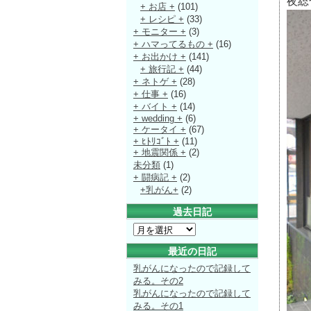
夜総
+ お店 +
(101)
+ レシピ +
(33)
+ モニター +
(3)
+ ハマってるもの +
(16)
+ お出かけ +
(141)
+ 旅行記 +
(44)
+ ネトゲ +
(28)
+ 仕事 +
(16)
+ バイト +
(14)
+ wedding +
(6)
+ ケータイ +
(67)
+ ﾋﾄﾘｺﾞﾄ +
(11)
+ 地震関係 +
(2)
未分類
(1)
+ 闘病記 +
(2)
+乳がん+
(2)
過去日記
最近の日記
乳がんになったので記録して
みる。その2
乳がんになったので記録して
みる。その1