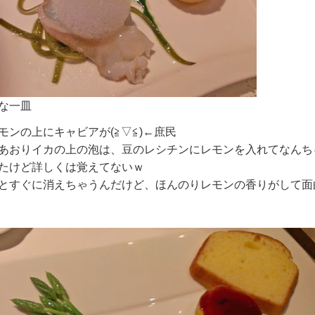
な一皿
モンの上にキャビアが(≧▽≦)
←庶民
あおりイカの上の泡は、豆のレシチンにレモンを入れてなんち
たけど詳しくは覚えてないｗ
とすぐに消えちゃうんだけど、ほんのりレモンの香りがして面