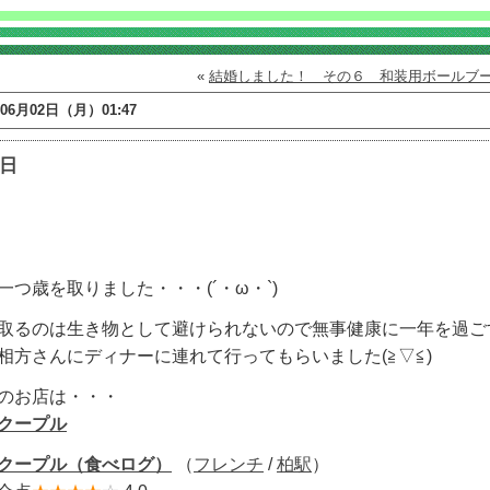
«
結婚しました！ その６ 和装用ボールブ
年06月02日（月）01:47
日
一つ歳を取りました・・・(´・ω・`)
取るのは生き物として避けられないので無事健康に一年を過ご
相方さんにディナーに連れて行ってもらいました(≧▽≦)
のお店は・・・
クープル
クープル（食べログ）
（
フレンチ
/
柏駅
）