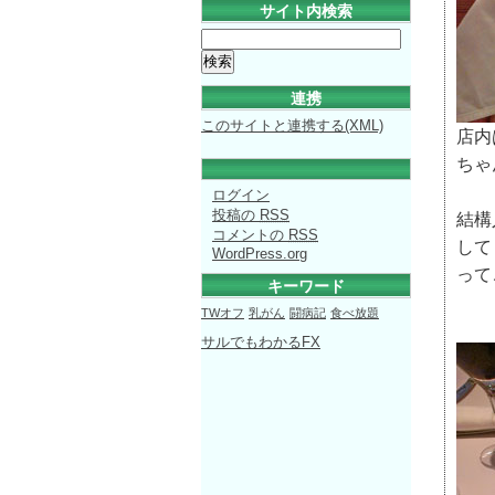
サイト内検索
連携
このサイトと連携する(XML)
店内
ちゃ
ログイン
投稿の
RSS
結構
コメントの
RSS
して
WordPress.org
って
キーワード
TWオフ
乳がん
闘病記
食べ放題
サルでもわかるFX