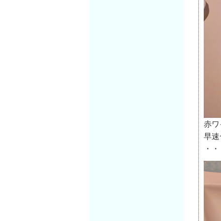
赤ワ
早速
・・